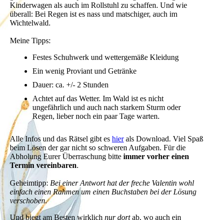
Kinderwagen als auch im Rollstuhl zu schaffen. Und wie
überall: Bei Regen ist es nass und matschiger, auch im
Wichtelwald.
Meine Tipps:
Festes Schuhwerk und wettergemäße Kleidung
Ein wenig Proviant und Getränke
Dauer: ca. +/- 2 Stunden
Achtet auf das Wetter. Im Wald ist es nicht
ungefährlich und auch nach starkem Sturm oder
Regen, lieber noch ein paar Tage warten.
Alle Infos und das Rätsel gibt es
hier
als Download. Viel Spaß
beim Lösen der gar nicht so schweren Aufgaben. Für die
Abholung Eurer Überraschung bitte
immer vorher einen
Termin vereinbaren
.
Geheimtipp:
Bei einer Antwort hat der freche Valentin wohl
einfach einen Rahmen um einen Buchstaben bei der Lösung
verschoben.
Und biegt am Besten wirklich
nur dort
ab, wo auch ein