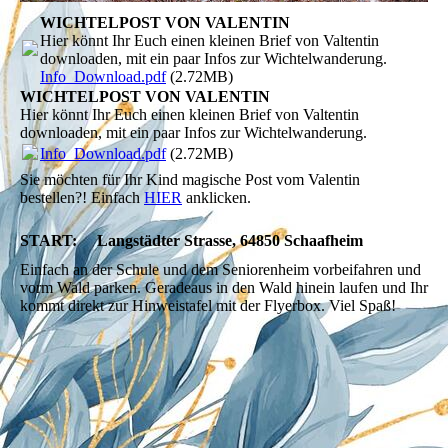
WICHTELPOST VON VALENTIN
Hier könnt Ihr Euch einen kleinen Brief von Valtentin
downloaden, mit ein paar Infos zur Wichtelwanderung.
Info_Download.pdf
(2.72MB)
WICHTELPOST VON VALENTIN
Hier könnt Ihr Euch einen kleinen Brief von Valtentin
downloaden, mit ein paar Infos zur Wichtelwanderung.
Info_Download.pdf
(2.72MB)
Sie möchten für Ihr Kind magische Post vom Valentin
bestellen?! Einfach
HIER
anklicken.
START:
Langstädter Strasse, 64850 Schaafheim
Einfach an der Schule und dem Seniorenheim vorbeifahren und
vorm Wald parken. Geradeaus in den Wald hinein laufen und Ihr
kommt direkt zur Hinweistafel mit der Flyerbox. Viel Spaß!