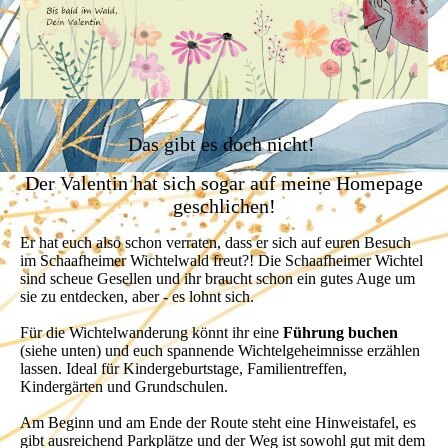
Das gibt es doch nicht!
Der Valentin hat sich sogar auf meine Homepage
geschlichen!
Er hat euch also schon verraten, dass er sich auf euren Besuch
im Schaafheimer Wichtelwald freut?! Die Schaafheimer Wichtel
sind scheue Gesellen und ihr braucht schon ein gutes Auge um
sie zu entdecken, aber - es lohnt sich.
Für die Wichtelwanderung könnt ihr eine
Führung
buchen
(siehe unten) und euch spannende Wichtelgeheimnisse erzählen
lassen. Ideal für Kindergeburtstage, Familientreffen,
Kindergärten und Grundschulen.
Am Beginn und am Ende der Route steht eine Hinweistafel, es
gibt ausreichend Parkplätze und der Weg ist sowohl gut mit dem