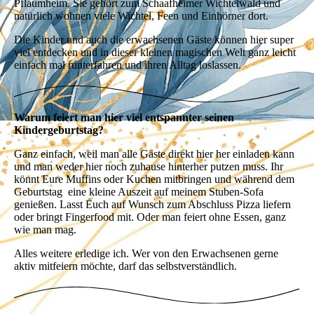
Pflaumheim. Sie gehört zum Schaafheimer Wichtelwald und
natürlich wohnen viele Wichtel, Feen und Einhörner dort.
Die Kinder und auch die erwachsenen Gäste können hier super
viel entdecken und in dieser kleinen magischen Welt ganz leicht
einfach mal runterfahren und ihren Alltag loslassen.
Warum feiert man hier viel entspannter seinen
Kindergeburtstag?
Ganz einfach, weil man alle Gäste direkt hier her einladen kann
und man weder hier noch zuhause hinterher putzen muss. Ihr
könnt Eure Muffins oder Kuchen mitbringen und während dem
Geburtstag eine kleine Auszeit auf meinem Stuben-Sofa
genießen. Lasst Euch auf Wunsch zum Abschluss Pizza liefern
oder bringt Fingerfood mit. Oder man feiert ohne Essen, ganz
wie man mag.
Alles weitere erledige ich. Wer von den Erwachsenen gerne
aktiv mitfeiern möchte, darf das selbstverständlich.