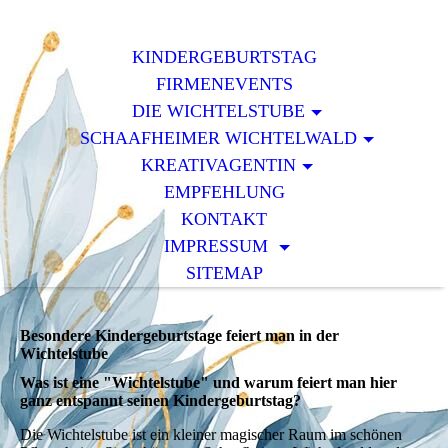
KINDERGEBURTSTAG
FIRMENEVENTS
DIE WICHTELSTUBE
SCHAAFHEIMER WICHTELWALD
KREATIVAGENTIN
EMPFEHLUNG
KONTAKT
IMPRESSUM
SITEMAP
Besondere Kindergeburtstage feiert man in der
Wichtelstube
Was ist eine "Wichtelstube" und warum feiert man hier
ganz entspannt seinen Kindergeburtstag?
Die Wichtelstube ist ein kleiner magischer Raum im schönen