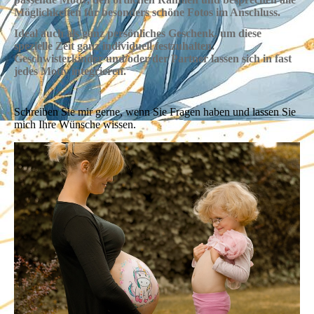
Möglichkeiten für besonders schöne Fotos im Anschluss.
Ideal auch als ganz persönliches Geschenk, um diese
spezielle Zeit ganz individuell festzuhalten.
Geschwisterkinder und/oder der Partner lassen sich in fast
jedes Motiv integrieren.
Schreiben Sie mir gerne, wenn Sie Fragen haben und lassen Sie
mich Ihre Wünsche wissen.