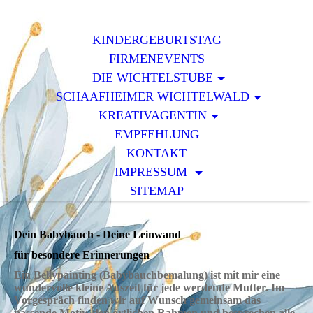
KINDERGEBURTSTAG
FIRMENEVENTS
DIE WICHTELSTUBE
SCHAAFHEIMER WICHTELWALD
KREATIVAGENTIN
EMPFEHLUNG
KONTAKT
IMPRESSUM
SITEMAP
Dein Babybauch - Deine Leinwand
für besondere Erinnerungen
Ein Bellypainting (Babybauchbemalung) ist mit mir eine
wundervolle kleine Auszeit für jede werdende Mutter. Im
Vorgespräch finden wir auf Wunsch gemeinsam das
passende Motiv, den örtlichen Rahmen und besprechen alle